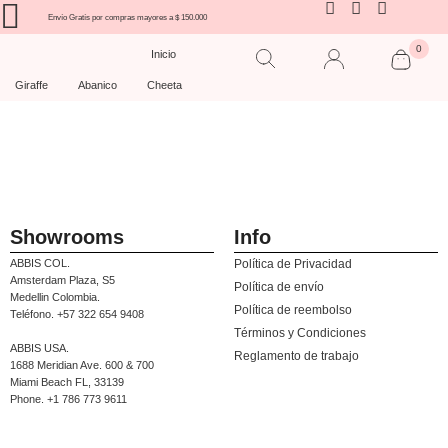
Envío Gratís por compras mayores a $ 150.000
0
Inicio
Giraffe
Abanico
Cheeta
Showrooms
Info
ABBIS COL.
Política de Privacidad
Amsterdam Plaza, S5
Política de envío
Medellin Colombia.
Política de reembolso
Teléfono. +57 322 654 9408
Términos y Condiciones
ABBIS USA.
Reglamento de trabajo
1688 Meridian Ave. 600 & 700
Miami Beach FL, 33139
Phone. +1 786 773 9611