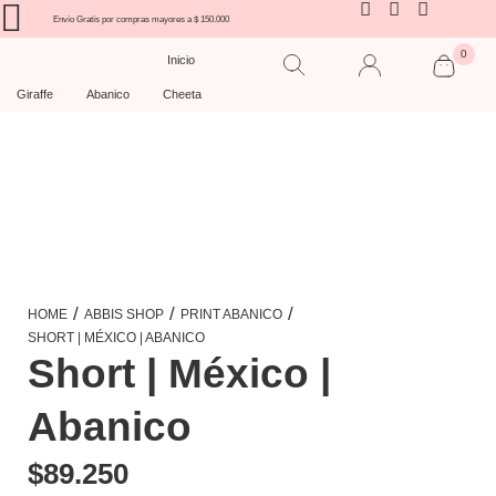
Envío Gratís por compras mayores a $ 150.000
0
Inicio
Giraffe
Abanico
Cheeta
/
/
/
HOME
ABBIS SHOP
PRINT ABANICO
SHORT | MÉXICO | ABANICO
Short | México |
Abanico
$
89.250