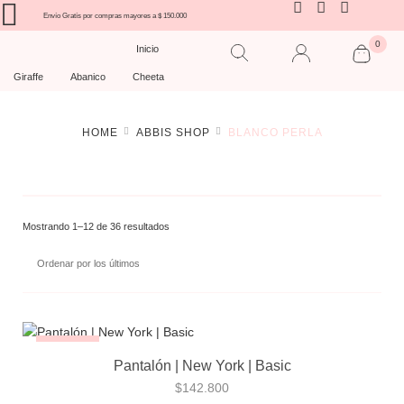
Envío Gratís por compras mayores a $ 150.000
0
Inicio
Giraffe
Abanico
Cheeta
HOME
ABBIS SHOP
BLANCO PERLA
Mostrando 1–12 de 36 resultados
¡NUEVO!
Pantalón | New York | Basic
$
142.800