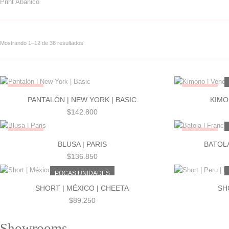
Print Abanico
Mostrando 1–12 de 36 resultados
Ordenado por los últimos
¡NUEVO!
¡NUEVO!
PANTALÓN | NEW YORK | BASIC
KIMO
$
142.800
¡NUEVO!
¡NUEVO!
BLUSA | PARIS
BATOLA
$
136.850
POCAS UNIDADES
SHORT | MÉXICO | CHEETA
SH
$
89.250
Showrooms