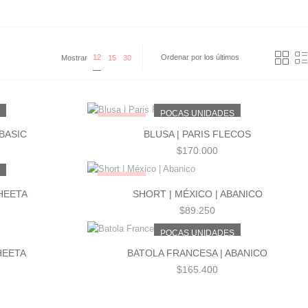
12
Mostrar
15
30
S
POCAS UNIDADES
¡NUEVO!
 BASIC
BLUSA | PARIS FLECOS
$
170.000
S
¡NUEVO!
CHEETA
SHORT | MÉXICO | ABANICO
$
89.250
POCAS UNIDADES
HEETA
BATOLA FRANCESA | ABANICO
$
165.400