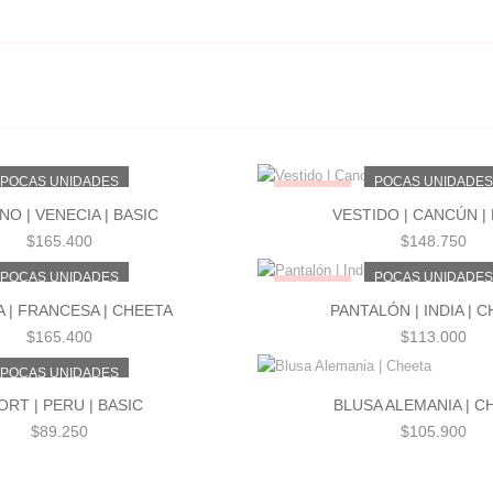
POCAS UNIDADES
POCAS UNIDADE
¡NUEVO!
NO | VENECIA | BASIC
VESTIDO | CANCÚN |
$
165.400
$
148.750
POCAS UNIDADES
POCAS UNIDADE
¡NUEVO!
 | FRANCESA | CHEETA
PANTALÓN | INDIA | 
$
165.400
$
113.000
POCAS UNIDADES
ORT | PERU | BASIC
BLUSA ALEMANIA | C
$
89.250
$
105.900