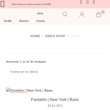
Envío Gratís por compras mayores a $ 150.000
0
Inicio
Giraffe
Abanico
Cheeta
HOME
ABBIS SHOP
SATÍN
Mostrando 1–12 de 36 resultados
¡NUEVO!
Pantalón | New York | Basic
$
142.800