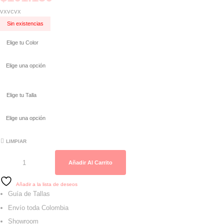
vxvcvx
Sin existencias
Elige tu Color
Elige tu Talla
LIMPIAR
Blusa Londres | Basic cantidad
Añadir Al Carrito
Añadir a la lista de deseos
Guía de Tallas
Envío toda Colombia
Showroom