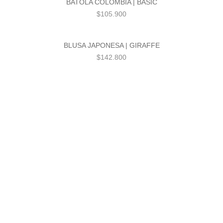
BATOLA COLOMBIA | BASIC
$
105.900
BLUSA JAPONESA | GIRAFFE
$
142.800