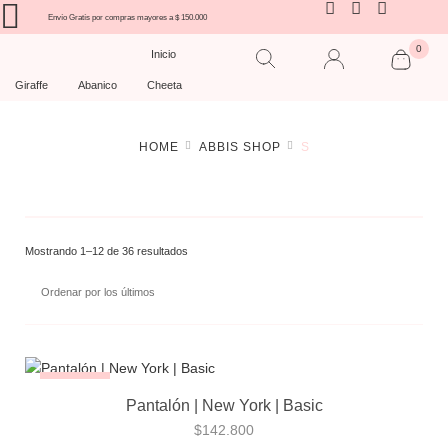
Envío Gratís por compras mayores a $ 150.000
0
Inicio
Giraffe
Abanico
Cheeta
HOME
ABBIS SHOP
S
Mostrando 1–12 de 36 resultados
¡NUEVO!
Pantalón | New York | Basic
$
142.800