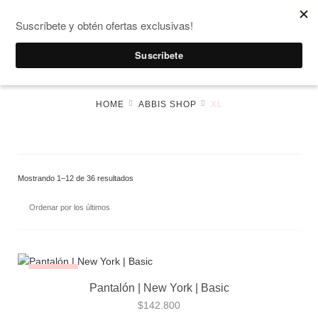
Envío Gratís por compras mayores a $ 150.000
0
Inicio
Giraffe
Abanico
Cheeta
HOME
ABBIS SHOP
XL
Mostrando 1–12 de 36 resultados
¡NUEVO!
Pantalón | New York | Basic
$
142.800