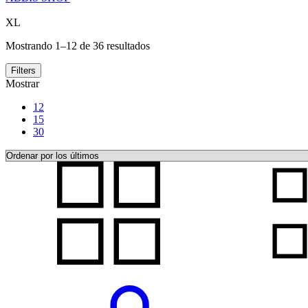
XL
Ordenado
Mostrando 1–12 de 36 resultados
por
los
Filters
últimos
Mostrar
12
15
30