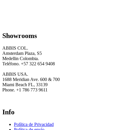
elegir
en
la
página
de
producto
Showrooms
ABBIS COL.
Amsterdam Plaza, S5
Medellin Colombia.
Teléfono. +57 322 654 9408
ABBIS USA.
1688 Meridian Ave. 600 & 700
Miami Beach FL, 33139
Phone. +1 786 773 9611
Info
Política de Privacidad
Política de envío