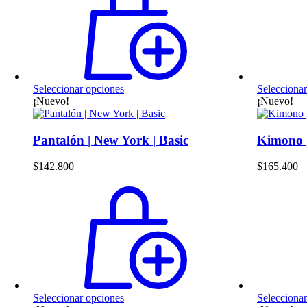
Este
Seleccionar opciones
Selecciona
producto
¡Nuevo!
¡Nuevo!
tiene
múltiples
variantes.
Pantalón | New York | Basic
Kimono |
Las
opciones
$
142.800
$
165.400
se
pueden
elegir
en
la
página
de
producto
Este
Seleccionar opciones
Selecciona