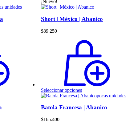
producto
¡Nuevo!
tiene
as unidades
múltiples
variantes.
ta
Short | México | Abanico
Las
opciones
$
89.250
se
pueden
elegir
en
la
página
de
producto
Este
Seleccionar opciones
producto
pocas unidades
tiene
múltiples
a
Batola Francesa | Abanico
variantes.
Las
$
165.400
opciones
se
pueden