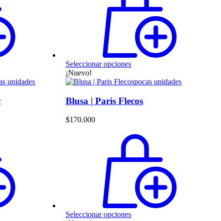
Este
Seleccionar opciones
producto
¡Nuevo!
tiene
as unidades
pocas unidades
múltiples
variantes.
c
Blusa | Paris Flecos
Las
opciones
$
170.000
se
pueden
elegir
en
la
página
de
producto
Este
Seleccionar opciones