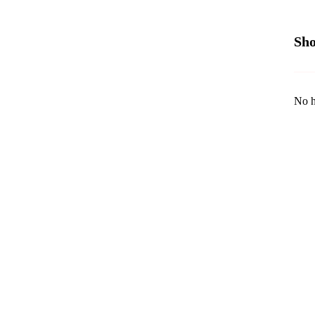
Sho
No h