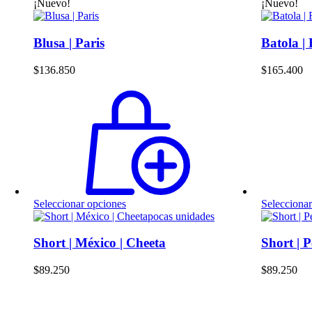
producto
¡Nuevo!
¡Nuevo!
tiene
múltiples
variantes.
Blusa | Paris
Batola |
Las
opciones
$
136.850
$
165.400
se
pueden
elegir
en
la
página
de
producto
Este
Seleccionar opciones
Selecciona
producto
pocas unidades
tiene
múltiples
Short | México | Cheeta
Short | P
variantes.
Las
$
89.250
$
89.250
opciones
se
pueden