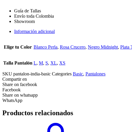
cantidad
Guía de Tallas
Envío toda Colombia
Showroom
Información adicional
Elige tu Color
Blanco Perla
,
Rosa Crucero
,
Negro Midnight
,
Plata 
Talla Pantalón
L
,
M
,
S
,
XL
,
XS
SKU
pantalon-india-basic
Categories
Basic
,
Pantalones
Compartir en
Share on facebook
Facebook
Share on whatsapp
WhatsApp
Productos relacionados